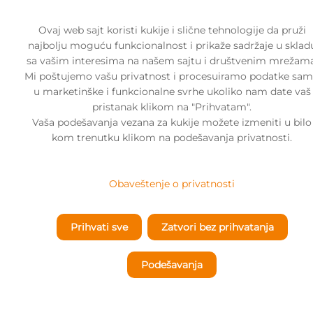
Ovaj web sajt koristi kukije i slične tehnologije da pruži
najbolju moguću funkcionalnost i prikaže sadržaje u sklad
sa vašim interesima na našem sajtu i društvenim mrežama
POČETNA
Mi poštujemo vašu privatnost i procesuiramo podatke sa
u marketinške i funkcionalne svrhe ukoliko nam date vaš
O
pristanak klikom na "Prihvatam".
KAMPANJI
Vaša podešavanja vezana za kukije možete izmeniti u bilo
VESTI
kom trenutku klikom na podešavanja privatnosti.
BLOG
Obaveštenje o privatnosti
TRIBINE
Unapređenje mentalnog
NAJJAČI
Prihvati sve
Zatvori bez prihvatanja
zdravlja je zadatak svih nas
LJUDI
NA
Prof. dr Bojana Cvejić, departman
SVETU
Podešavanja
za psihologiju Filozofskog fakultet
NESALOMIVE
INSTITUCIJE
Nišu