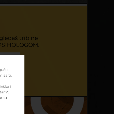
ledaš tribine
 PSIHOLOGOM.
oguću
m sajtu
nške i
tam".
utku