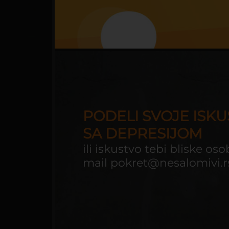
PODRŠKA
ADRESAR
USTANOVA
MENTALNOG
ZDRAVLJA
PRIKLJUČI
SE
PODELI SVOJE ISK
POSTANI
DEO
SA DEPRESIJOM
POKRETA
NESALOMIVI
ili iskustvo tebi bliske os
mail
pokret@nesalomivi.r