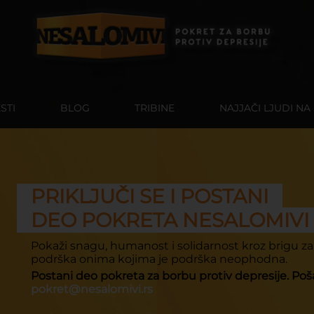
STI
BLOG
TRIBINE
NAJJAČI LJUDI NA
PRIKLJUČI SE I POSTANI
DEO POKRETA NESALOMIVI
Pokaži snagu, humanost i solidarnost kroz brigu za
podrška onima kojima je podrška neophodna.
Postani deo pokreta za borbu protiv depresije. Poša
pokret@nesalomivi.rs