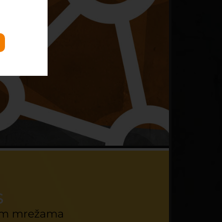
S
im mrežama