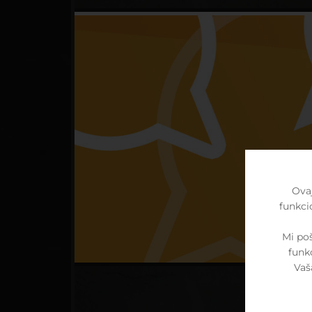
Ovaj
funkci
Mi po
funk
Vaš