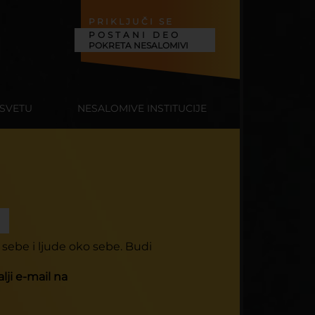
PRIKLJUČI SE
POSTANI DEO
POKRETA NESALOMIVI
 SVETU
NESALOMIVE INSTITUCIJE
 sebe i ljude oko sebe. Budi
lji e-mail na