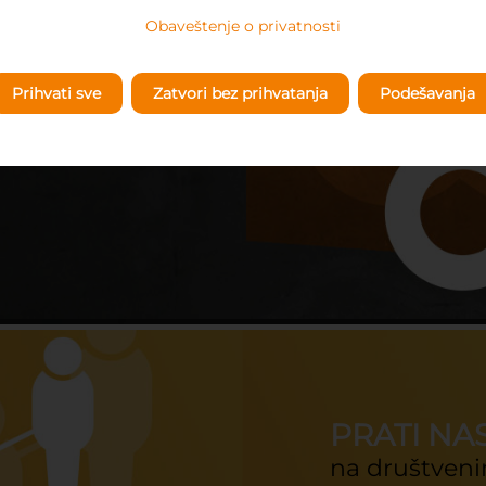
Obaveštenje o privatnosti
Prihvati sve
Zatvori bez prihvatanja
Podešavanja
PRATI NA
na društven