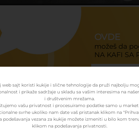
OVDE
možeš da pog
NA KAFI SA
TRIBINE
 web sajt koristi kukije i slične tehnologije da pruži najbolju m
onalnost i prikaže sadržaje u skladu sa vašim interesima na naše
i društvenim mrežama.
štujemo vašu privatnost i procesuiramo podatke samo u marketi
cionalne svrhe ukoliko nam date vaš pristanak klikom na "Prihva
a podešavanja vezana za kukije možete izmeniti u bilo kom tren
klikom na podešavanja privatnosti.