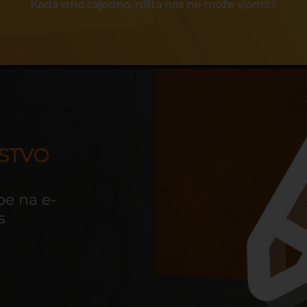
Kada smo zajedno, ništa nas ne može slomiti!
USTVO
obe na e-
s