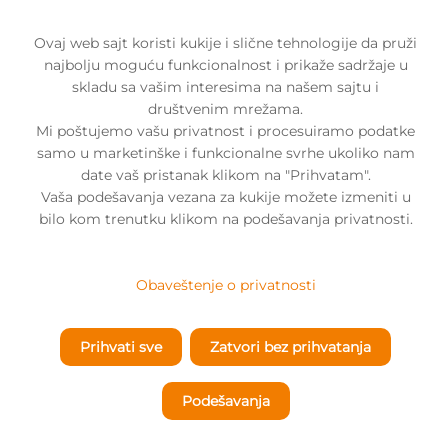
Ovaj web sajt koristi kukije i slične tehnologije da pruži
najbolju moguću funkcionalnost i prikaže sadržaje u
skladu sa vašim interesima na našem sajtu i
POČETNA
društvenim mrežama.
Mi poštujemo vašu privatnost i procesuiramo podatke
O
samo u marketinške i funkcionalne svrhe ukoliko nam
KAMPANJI
date vaš pristanak klikom na "Prihvatam".
VESTI
Vaša podešavanja vezana za kukije možete izmeniti u
bilo kom trenutku klikom na podešavanja privatnosti.
BLOG
TRIBINE
Obaveštenje o privatnosti
Borba protiv nasilja – zadaci za
NAJJAČI
društvo
LJUDI
Prihvati sve
Zatvori bez prihvatanja
NA
Ivana Jakšić, psihološkinja
SVETU
Podešavanja
25. 05. 2023.
NESALOMIVE
INSTITUCIJE